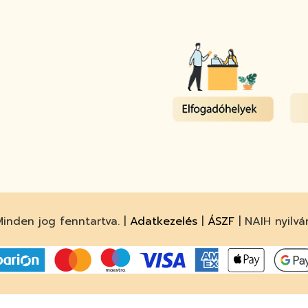
inden jog fenntartva. |
Adatkezelés
|
ÁSZF
| NAIH nyilvá