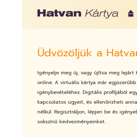
Üdvözöljük a Hatva
Igényelje meg új, vagy újítsa meg lejárt
online. A virtuális kártya már egyszerű
igénybevételéhez. Digitális profiljából e
kapcsolatos ügyeit, és ellenőrizheti an
nélkül. Regisztráljon, lépjen be és igén
sokszínű kedvezményeinket.